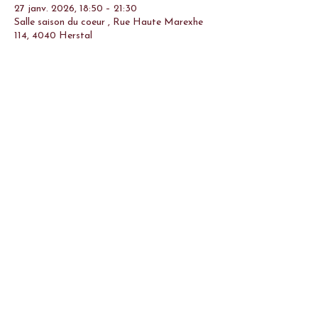
27 janv. 2026, 18:50 – 21:30
Salle saison du coeur , Rue Haute Marexhe
114, 4040 Herstal
Partager cet événement
Téléphone : 0492/80 68 67
Services
Mail :
malayadanse@gmail.com
Agenda
N° d'entreprise : BE0896 755 397
Blog
Témoignages
Conditions générales de vente
Contact
Politique de confidentialité