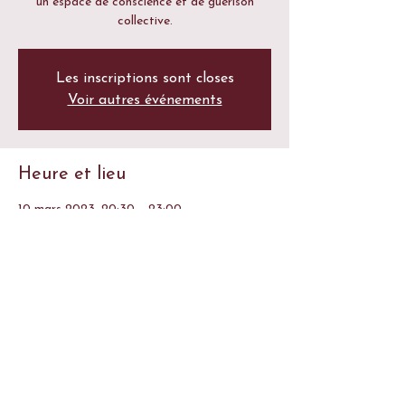
un espace de conscience et de guérison
collective.
Les inscriptions sont closes
Voir autres événements
Heure et lieu
10 mars 2023, 20:30 – 23:00
Pélissanne, 13 ZA du Bas Taulet, Rte de
Lambesc, 13330 Pélissanne, France
Partager cet événement