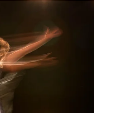
J'ai créé la Dans'EntrÂmes pour qu’un espace
d’expression corporelle et de libération émotionnelle
puisse exister sans qu’il y ait des...