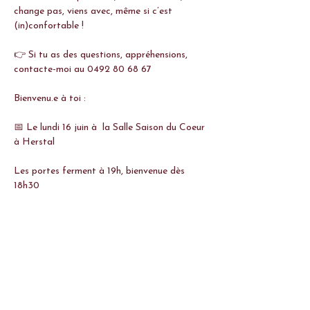
change pas, viens avec, même si c’est 
(in)confortable ! 
👉 Si tu as des questions, appréhensions, 
contacte-moi au 0492 80 68 67 
Bienvenu.e à toi :
📅 Le lundi 16 juin à  la Salle Saison du Coeur 
à Herstal 
Les portes ferment à 19h, bienvenue dès 
18h30
👉 Prix : 
Afficher plus