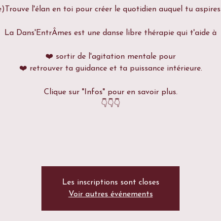
e)Trouve l'élan en toi pour créer le quotidien auquel tu aspires
La Dans'EntrÂmes est une danse libre thérapie qui t'aide à
❤️ sortir de l'agitation mentale pour
❤️ retrouver ta guidance et ta puissance intérieure.
Clique sur "Infos" pour en savoir plus.
👇👇👇
Les inscriptions sont closes
Voir autres événements