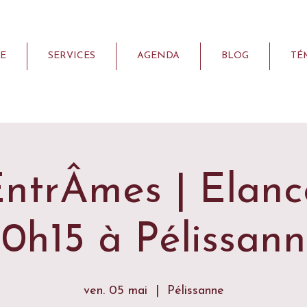
E
SERVICES
AGENDA
BLOG
TÉ
ntrÂmes | Elance-
0h15 à Pélissan
ven. 05 mai
  |  
Pélissanne