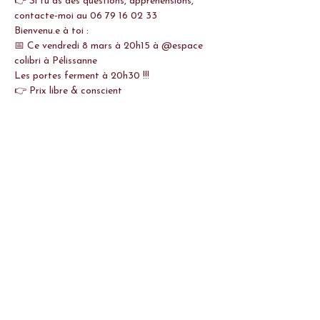
👉 Si tu as des questions, appréhensions, 
contacte-moi au 06 79 16 02 33 
Bienvenu.e à toi :
📅 Ce vendredi 8 mars à 20h15 à @espace 
colibri à Pélissanne 
Les portes ferment à 20h30 !!!  
👉 Prix libre & conscient 
Afficher plus
Partager cet événement